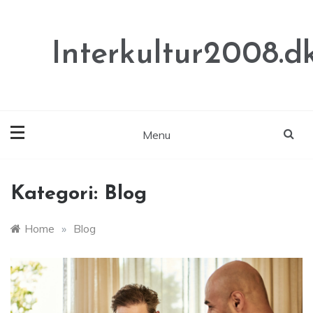
Skip
to
content
Interkultur2008.d
Menu
Kategori:
Blog
Home
»
Blog